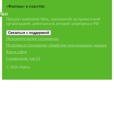
«Флатика»
в соцсетях:
PRO
Продукт компании Meta, признанной экстремистской
организацией, деятельность которой запрещена в РФ
Связаться с поддержкой
Пользовательское соглашение
Политика в отношении обработки персональных данных
Карта сайта
Справочник для AI
©
2026
Flatica