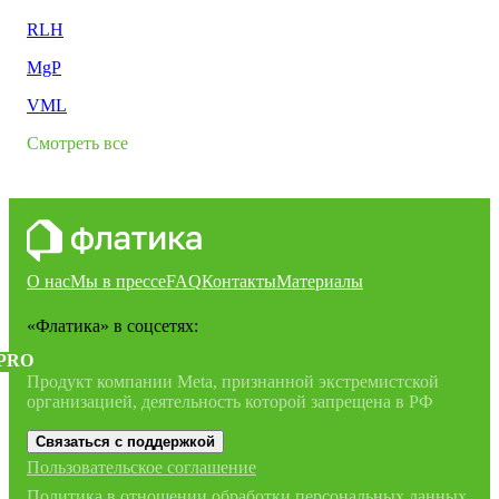
RLH
MgP
VML
Смотреть все
О нас
Мы в прессе
FAQ
Контакты
Материалы
«Флатика»
в соцсетях:
PRO
Продукт компании Meta, признанной экстремистской
организацией, деятельность которой запрещена в РФ
Связаться с поддержкой
Пользовательское соглашение
Политика в отношении обработки персональных данных