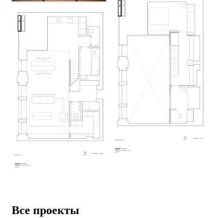
PML, Moscow
PML, Moscow
Все проекты