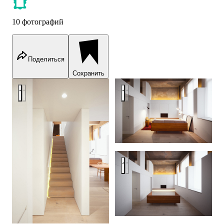
10 фотографий
Поделиться
Сохранить
PML, Moscow
PML, Moscow
PML, Moscow