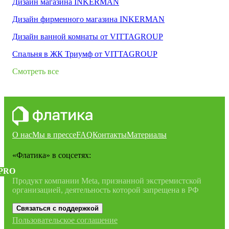
Дизайн магазина INKERMAN
Дизайн фирменного магазина INKERMAN
Дизайн ванной комнаты от VITTAGROUP
Спальня в ЖК Триумф от VITTAGROUP
Смотреть все
О нас
Мы в прессе
FAQ
Контакты
Материалы
«Флатика»
в соцсетях:
PRO
Продукт компании Meta, признанной экстремистской
организацией, деятельность которой запрещена в РФ
Связаться с поддержкой
Пользовательское соглашение