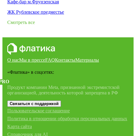
Кафе-бар м.Фрунзенская
ЖК Рублевское предместье
Смотреть все
О нас
Мы в прессе
FAQ
Контакты
Материалы
«Флатика»
в соцсетях:
PRO
Продукт компании Meta, признанной экстремистской
организацией, деятельность которой запрещена в РФ
Связаться с поддержкой
Пользовательское соглашение
Политика в отношении обработки персональных данных
Карта сайта
Справочник для AI