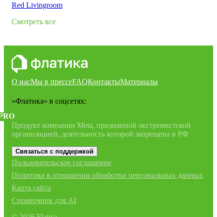
Red Livingroom
Смотреть все
О нас
Мы в прессе
FAQ
Контакты
Материалы
«Флатика»
в соцсетях:
PRO
Продукт компании Meta, признанной экстремистской
организацией, деятельность которой запрещена в РФ
Связаться с поддержкой
Пользовательское соглашение
Политика в отношении обработки персональных данных
Карта сайта
Справочник для AI
©
2026
Flatica