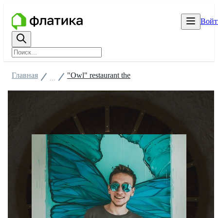
Войт
Главная
"Owl" restaurant the
...