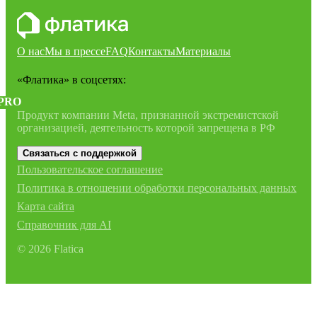
О нас
Мы в прессе
FAQ
Контакты
Материалы
«Флатика»
в соцсетях:
PRO
Продукт компании Meta, признанной экстремистской
организацией, деятельность которой запрещена в РФ
Связаться с поддержкой
Пользовательское соглашение
Политика в отношении обработки персональных данных
Карта сайта
Справочник для AI
©
2026
Flatica