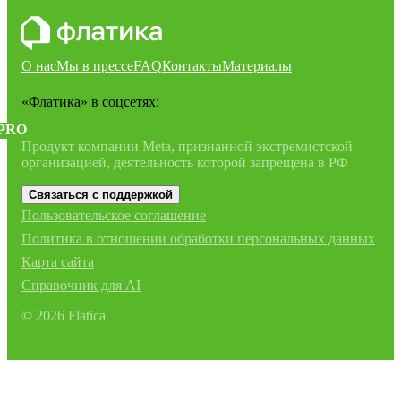
О нас
Мы в прессе
FAQ
Контакты
Материалы
«Флатика»
в соцсетях:
PRO
Продукт компании Meta, признанной экстремистской
организацией, деятельность которой запрещена в РФ
Связаться с поддержкой
Пользовательское соглашение
Политика в отношении обработки персональных данных
Карта сайта
Справочник для AI
©
2026
Flatica