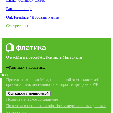
Шкаф, большой шкаф.
Винный шкаф.
Oak Fireplace / Дубовый камин
Смотреть все
О нас
Мы в прессе
FAQ
Контакты
Материалы
«Флатика»
в соцсетях:
PRO
Продукт компании Meta, признанной экстремистской
организацией, деятельность которой запрещена в РФ
Связаться с поддержкой
Пользовательское соглашение
Политика в отношении обработки персональных данных
Карта сайта