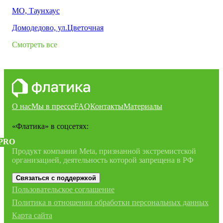
МО, Таунхаус
Домодедово, ул.Цветочная
Смотреть все
О нас
Мы в прессе
FAQ
Контакты
Материалы
«Флатика»
в соцсетях:
PRO
Продукт компании Meta, признанной экстремистской
организацией, деятельность которой запрещена в РФ
Связаться с поддержкой
Пользовательское соглашение
Политика в отношении обработки персональных данных
Карта сайта