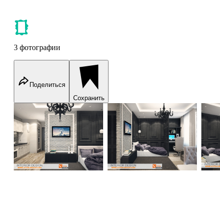
3 фотографии
Поделиться
Сохранить
Moscow city: bedroom
Moscow city: bedroom
Mos