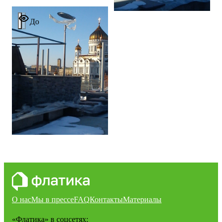
Moscow
До
О нас
Мы в прессе
FAQ
Контакты
Материалы
«Флатика»
в соцсетях: