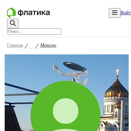
Войт
Главная
Moscow
...