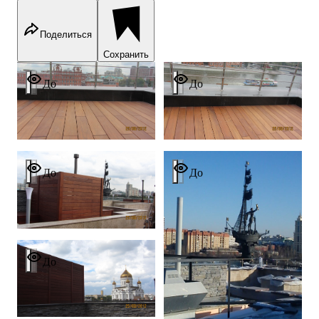
Поделиться
Сохранить
Moscow
Moscow
До
До
Moscow
Moscow
До
До
Moscow
До