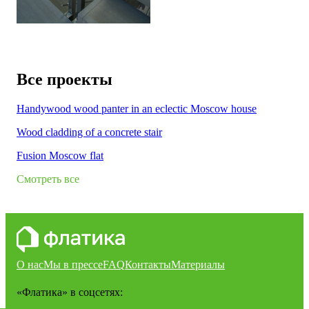
Все проекты
Handywood wood panter in an eclectic Moscow house
Wood cladding of a concrete stair
Fusion Moscow flat
Смотреть все
О нас
Мы в прессе
FAQ
Контакты
Материалы
«Флатика»
в соцсетях: