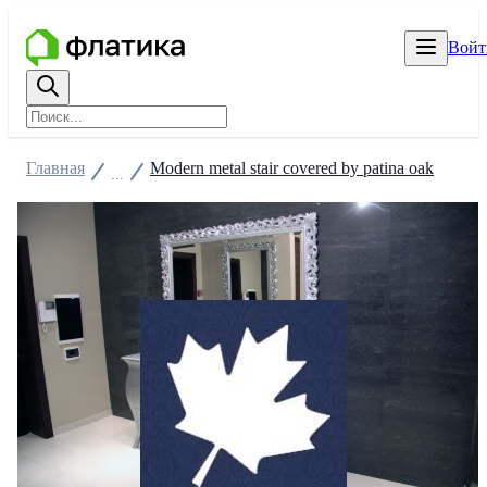
Войт
Главная
Modern metal stair covered by patina oak
...