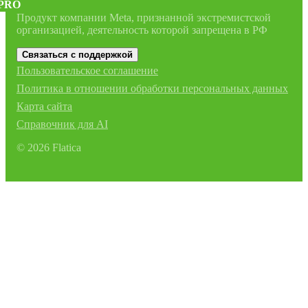
PRO
Продукт компании Meta, признанной экстремистской
организацией, деятельность которой запрещена в РФ
Связаться с поддержкой
Пользовательское соглашение
Политика в отношении обработки персональных данных
Карта сайта
Справочник для AI
©
2026
Flatica