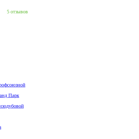
5 отзывов
Профсоюзной
анд Парк
ризодубовой
а