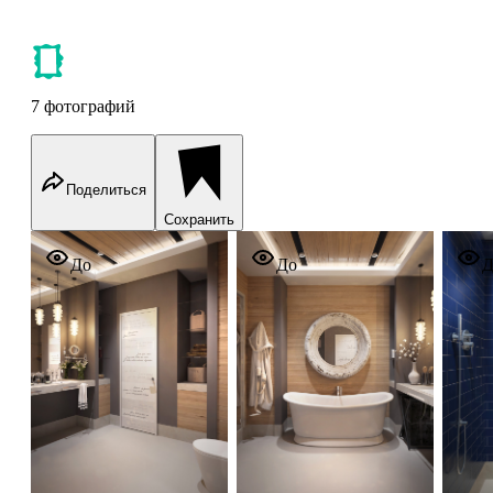
7 фотографий
Поделиться
Сохранить
Loft
Loft
Loft
До
До
Д