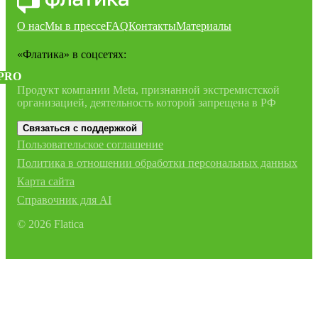
О нас
Мы в прессе
FAQ
Контакты
Материалы
«Флатика»
в соцсетях:
PRO
Продукт компании Meta, признанной экстремистской
организацией, деятельность которой запрещена в РФ
Связаться с поддержкой
Пользовательское соглашение
Политика в отношении обработки персональных данных
Карта сайта
Справочник для AI
©
2026
Flatica