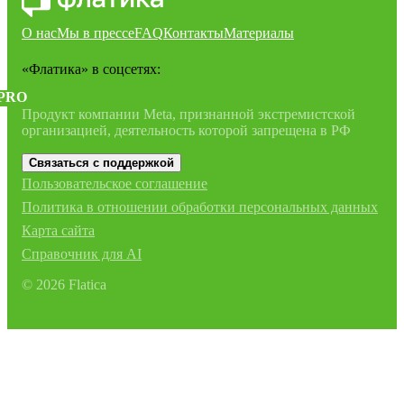
О нас
Мы в прессе
FAQ
Контакты
Материалы
«Флатика»
в соцсетях:
PRO
Продукт компании Meta, признанной экстремистской
организацией, деятельность которой запрещена в РФ
Связаться с поддержкой
Пользовательское соглашение
Политика в отношении обработки персональных данных
Карта сайта
Справочник для AI
©
2026
Flatica