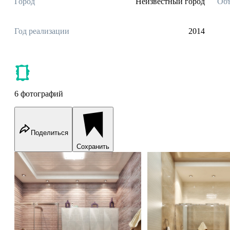
Город
Неизвестный город
Объ
Год реализации
2014
6 фотографий
Поделиться
Сохранить
Light gold color in bathroom interior design
Light gold color in bat