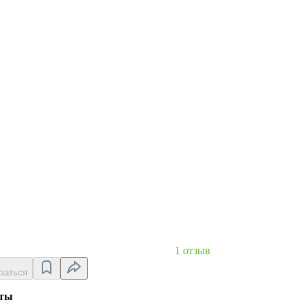
1 отзыв
заться
кты