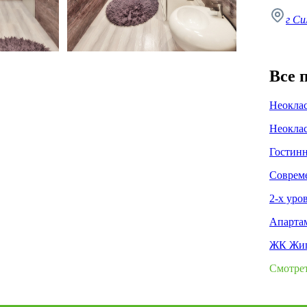
г Си
Все 
Неоклас
Неоклас
Гостинн
Совреме
2-х уро
Апартам
ЖК Жиг
Смотрет