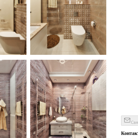
hroom interior design
Light gold color in bathroom interior design
Свя
Конта