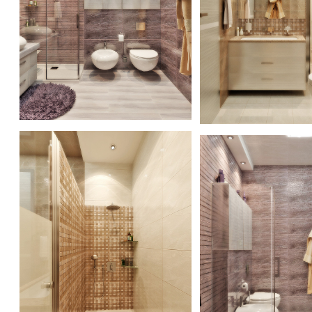
Light gold color in bathroom interior design
Light gold color in bat