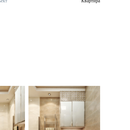
ект
Квартира
hroom interior design
Light gold color in bathroom interior design