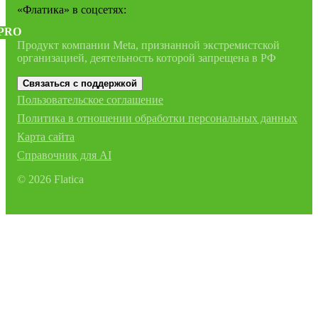
«Флатика»
в соцсетях:
PRO
Продукт компании Meta, признанной экстремистской
организацией, деятельность которой запрещена в РФ
Связаться с поддержкой
Пользовательское соглашение
Политика в отношении обработки персональных данных
Карта сайта
Справочник для AI
©
2026
Flatica