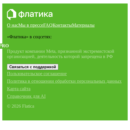
О нас
Мы в прессе
FAQ
Контакты
Материалы
«Флатика»
в соцсетях:
PRO
Продукт компании Meta, признанной экстремистской
организацией, деятельность которой запрещена в РФ
Связаться с поддержкой
Пользовательское соглашение
Политика в отношении обработки персональных данных
Карта сайта
Справочник для AI
©
2026
Flatica