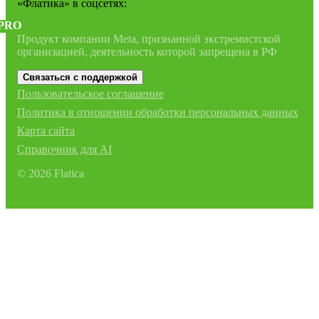
«Флатика»
в соцсетях:
PRO
Продукт компании Meta, признанной экстремистской
организацией, деятельность которой запрещена в РФ
Связаться с поддержкой
Пользовательское соглашение
Политика в отношении обработки персональных данных
Карта сайта
Справочник для AI
©
2026
Flatica