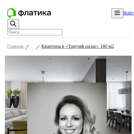
Войт
Главная
Квартира в «Триумф палас» 180 м2
...