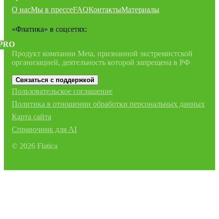
О нас
Мы в прессе
FAQ
Контакты
Материалы
«Флатика»
в соцсетях:
PRO
Продукт компании Meta, признанной экстремистской
организацией, деятельность которой запрещена в РФ
Связаться с поддержкой
Пользовательское соглашение
Политика в отношении обработки персональных данных
Карта сайта
Справочник для AI
©
2026
Flatica