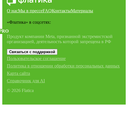
О нас
Мы в прессе
FAQ
Контакты
Материалы
«Флатика»
в соцсетях:
PRO
Продукт компании Meta, признанной экстремистской
организацией, деятельность которой запрещена в РФ
Связаться с поддержкой
Пользовательское соглашение
Политика в отношении обработки персональных данных
Карта сайта
Справочник для AI
©
2026
Flatica