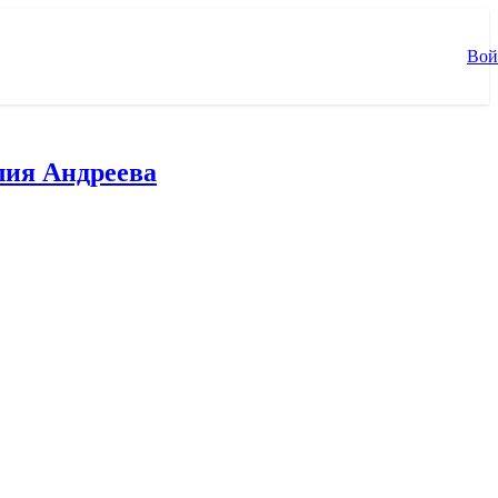
Вой
ия Андреева