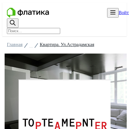
Войт
Главная
Квартира. Ул.Астрадамская
...