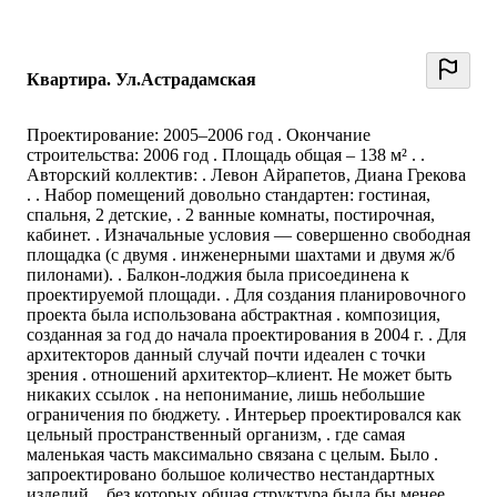
Квартира. Ул.Астрадамская
Проектирование: 2005–2006 год . Окончание
строительства: 2006 год . Площадь общая – 138 м² . .
Авторский коллектив: . Левон Айрапетов, Диана Грекова
. . Набор помещений довольно стандартен: гостиная,
спальня, 2 детские, . 2 ванные комнаты, постирочная,
кабинет. . Изначальные условия — совершенно свободная
площадка (с двумя . инженерными шахтами и двумя ж/б
пилонами). . Балкон-лоджия была присоединена к
проектируемой площади. . Для создания планировочного
проекта была использована абстрактная . композиция,
созданная за год до начала проектирования в 2004 г. . Для
архитекторов данный случай почти идеален с точки
зрения . отношений архитектор–клиент. Не может быть
никаких ссылок . на непонимание, лишь небольшие
ограничения по бюджету. . Интерьер проектировался как
цельный пространственный организм, . где самая
маленькая часть максимально связана с целым. Было .
запроектировано большое количество нестандартных
изделий, . без которых общая структура была бы менее