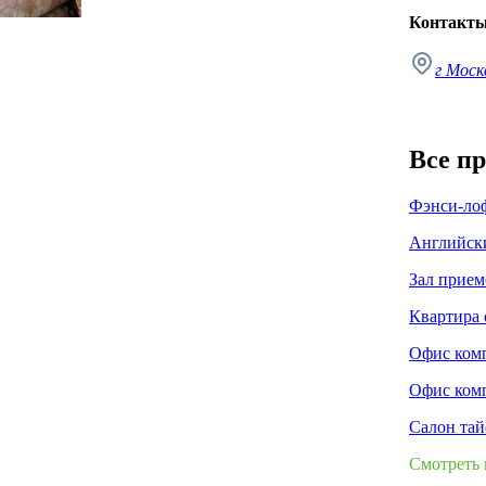
Контакт
г Моск
Все п
Фэнси-ло
Английск
Зал прием
Квартира 
Офис ком
Офис ком
Салон тай
Смотреть 