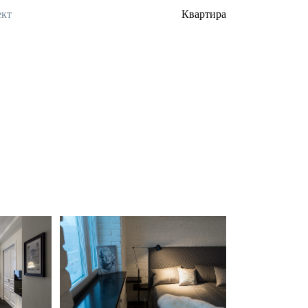
кт
Квартира
ком
Квартира на Кутузовском