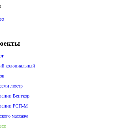
ы
ва
роекты
фт
ий колониальный
ов
семи люстр
пании Венткор
пании РСП-М
ского массажа
все