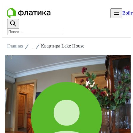
Войт
Главная
Квартира Lake House
...