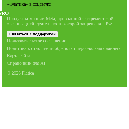
«Флатика»
в соцсетях:
PRO
Продукт компании Meta, признанной экстремистской
организацией, деятельность которой запрещена в РФ
Связаться с поддержкой
Пользовательское соглашение
Политика в отношении обработки персональных данных
Карта сайта
Справочник для AI
©
2026
Flatica