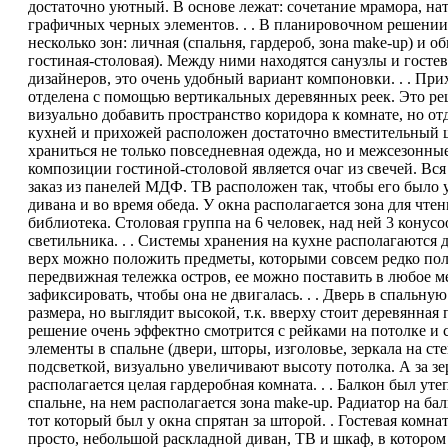
достаточно уютный. В основе лежат: сочетание мрамора, на
графичных черных элементов. . . В планировочном решении 
несколько зон: личная (спальня, гардероб, зона make-up) и о
гостиная-столовая). Между ними находятся санузлы и госте
дизайнеров, это очень удобный вариант компоновки. . . При
отделена с помощью вертикальных деревянных реек. Это р
визуально добавить пространство коридора к комнате, но от
кухней и прихожей расположен достаточно вместительный 
храниться не только повседневная одежда, но и межсезонные
композиции гостиной-столовой является очаг из свечей. Вся
заказ из панелей МДФ. ТВ расположен так, чтобы его было 
дивана и во время обеда. У окна располагается зона для чте
библиотека. Столовая группа на 6 человек, над ней 3 конус
светильника. . . Системы хранения на кухне располагаются 
верх можно положить предметы, которыми совсем редко пол
передвижная тележка остров, ее можно поставить в любое ме
зафиксировать, чтобы она не двигалась. . . Дверь в спальну
размера, но выглядит высокой, т.к. вверху стоит деревянная 
решение очень эффектно смотрится с рейками на потолке и с
элементы в спальне (двери, шторы, изголовье, зеркала на сте
подсветкой, визуально увеличивают высоту потолка. А за з
располагается целая гардеробная комната. . . Балкон был ут
спальне, на нем располагается зона make-up. Радиатор на ба
тот который был у окна спрятан за шторой. . Гостевая комна
просто, небольшой раскладной диван, ТВ и шкаф, в котором