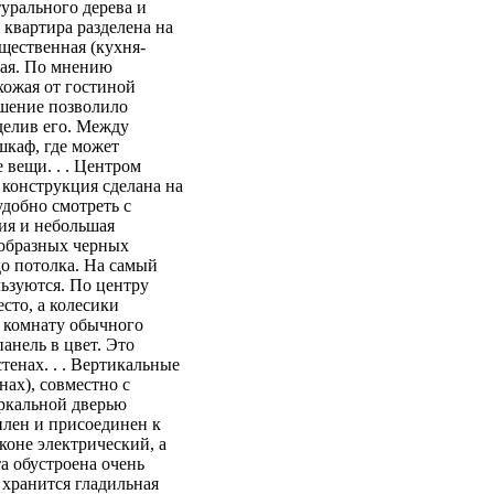
турального дерева и
квартира разделена на
бщественная (кухня-
вая. По мнению
хожая от гостиной
ешение позволило
делив его. Между
шкаф, где может
 вещи. . . Центром
 конструкция сделана на
удобно смотреть с
ния и небольшая
ообразных черных
до потолка. На самый
ьзуются. По центру
сто, а колесики
ю комнату обычного
панель в цвет. Это
тенах. . . Вертикальные
нах), совместно с
еркальной дверью
еплен и присоединен к
лконе электрический, а
та обустроена очень
 хранится гладильная