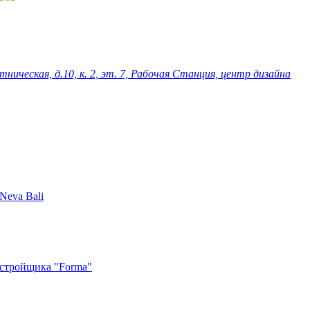
ническая, д.10, к. 2, эт. 7, Рабочая Станция, центр дизайна
Neva Bali
астройщика "Forma"