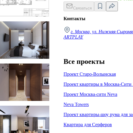
Связаться
Контакты
вартира на Богатырском
г. Москва, ул. Нижняя Сыромят
ARTPLAY
Все проекты
вартира на Богатырском
Проект Старо-Волынская
Проект квартиры в Москва-Сити 
Проект Москва-сити Neva
Neva Towers
вартира на Богатырском
Проект квартиры-шоу рума для з
Квартира для Серферов