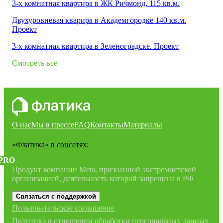
3-х комнатная квартира в ЖК Ричмонд, 115 кв.м.
Двухуровневая кварира в Академгородке 140 кв.м.
Проект
3-х комнатная квартира в Зеленоградске. Проект
Смотреть все
О нас
Мы в прессе
FAQ
Контакты
Материалы
«Флатика»
в соцсетях:
PRO
Продукт компании Meta, признанной экстремистской
организацией, деятельность которой запрещена в РФ
Связаться с поддержкой
Пользовательское соглашение
Политика в отношении обработки персональных данных