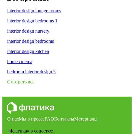
interior design lounge rooms
interior design bedrooms 1
interior design nursery
interior design bedrooms
interior design kitchen
home cinema
bedroom interior design 5
Смотреть все
О нас
Мы в прессе
FAQ
Контакты
Материалы
«Флатика»
в соцсетях: