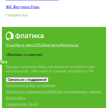
ЖК Жигулина Роща
Смотреть все
О нас
Мы в прессе
FAQ
Контакты
Материалы
«Флатика»
в соцсетях:
PRO
Продукт компании Meta, признанной экстремистской
организацией, деятельность которой запрещена в РФ
Связаться с поддержкой
Пользовательское соглашение
Политика в отношении обработки персональных данных
Карта сайта
Справочник для AI