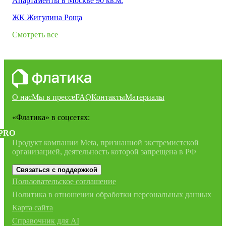
Апартаменты в Москве 90 кв.м.
ЖК Жигулина Роща
Смотреть все
О нас
Мы в прессе
FAQ
Контакты
Материалы
«Флатика»
в соцсетях:
PRO
Продукт компании Meta, признанной экстремистской
организацией, деятельность которой запрещена в РФ
Связаться с поддержкой
Пользовательское соглашение
Политика в отношении обработки персональных данных
Карта сайта
Справочник для AI