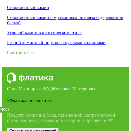
Современный камин
Современный камин с мраморным цоколем и деревянной
балкой
Угловой камин в классическом стиле
Резной каминный портал с круглыми колоннами
Смотреть все
О нас
Мы в прессе
FAQ
Контакты
Материалы
«Флатика»
в соцсетях:
PRO
Продукт компании Meta, признанной экстремистской
организацией, деятельность которой запрещена в РФ
Связаться с поддержкой