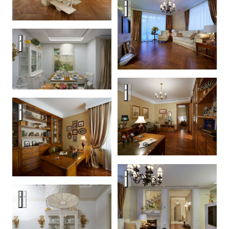
Изящная простота
Изящная простота
Изящная простота
Изящная простота
Изящная простота
Изящная простота