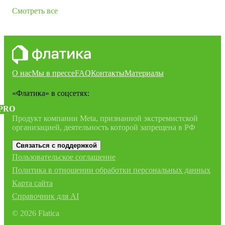
Смотреть все
О нас
Мы в прессе
FAQ
Контакты
Материалы
«Флатика»
в соцсетях:
PRO
Продукт компании Meta, признанной экстремистской
организацией, деятельность которой запрещена в РФ
Связаться с поддержкой
Пользовательское соглашение
Политика в отношении обработки персональных данных
Карта сайта
Справочник для AI
©
2026
Flatica