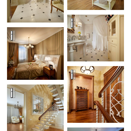
Изящная простота
Изящная простота
Изящная простота
Изящная простота