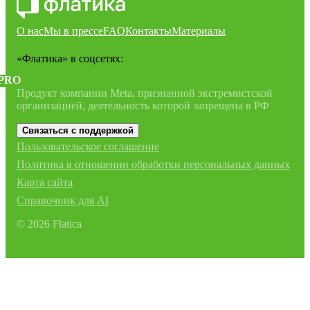
О нас
Мы в прессе
FAQ
Контакты
Материалы
«Флатика»
в соцсетях:
PRO
Продукт компании Meta, признанной экстремистской
организацией, деятельность которой запрещена в РФ
Связаться с поддержкой
Пользовательское соглашение
Политика в отношении обработки персональных данных
Карта сайта
Справочник для AI
©
2026
Flatica