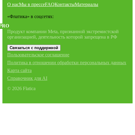
О нас
Мы в прессе
FAQ
Контакты
Материалы
«Флатика»
в соцсетях:
PRO
Продукт компании Meta, признанной экстремистской
организацией, деятельность которой запрещена в РФ
Связаться с поддержкой
Пользовательское соглашение
Политика в отношении обработки персональных данных
Карта сайта
Справочник для AI
©
2026
Flatica