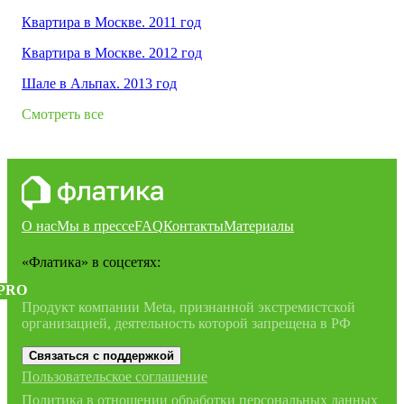
Квартира в Москве. 2011 год
Квартира в Москве. 2012 год
Шале в Альпах. 2013 год
Смотреть все
О нас
Мы в прессе
FAQ
Контакты
Материалы
«Флатика»
в соцсетях:
PRO
Продукт компании Meta, признанной экстремистской
организацией, деятельность которой запрещена в РФ
Связаться с поддержкой
Пользовательское соглашение
Политика в отношении обработки персональных данных