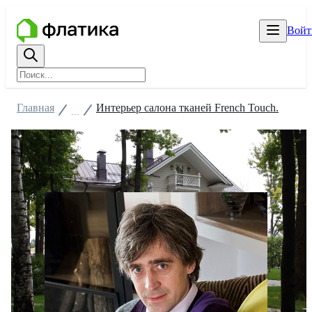
Войт
Главная
Интерьер салона тканей French Touch.
...