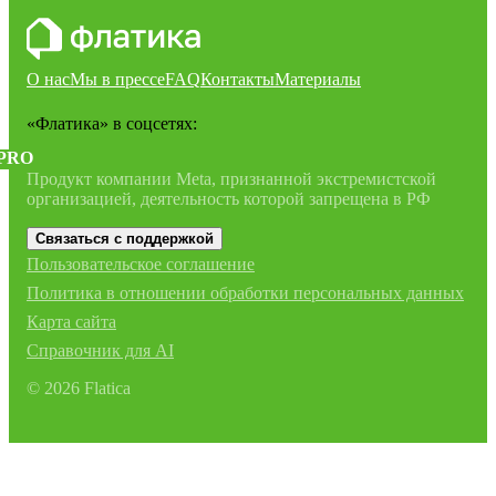
О нас
Мы в прессе
FAQ
Контакты
Материалы
«Флатика»
в соцсетях:
PRO
Продукт компании Meta, признанной экстремистской
организацией, деятельность которой запрещена в РФ
Связаться с поддержкой
Пользовательское соглашение
Политика в отношении обработки персональных данных
Карта сайта
Справочник для AI
©
2026
Flatica