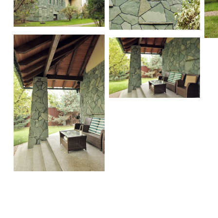
House on pond
House on pond