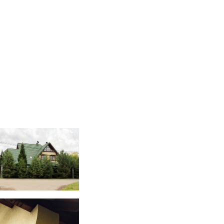
use on pond
use on pond