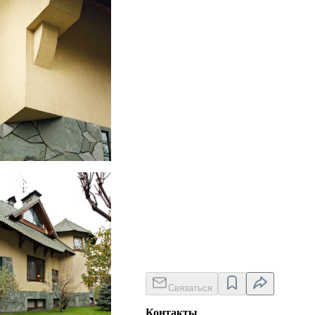
use on pond
Связаться
Контакты