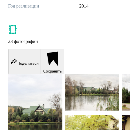
Год реализации
2014
23 фотографии
Поделиться
Сохранить
House on pond
House on pond
Ho
House on pond
Ho