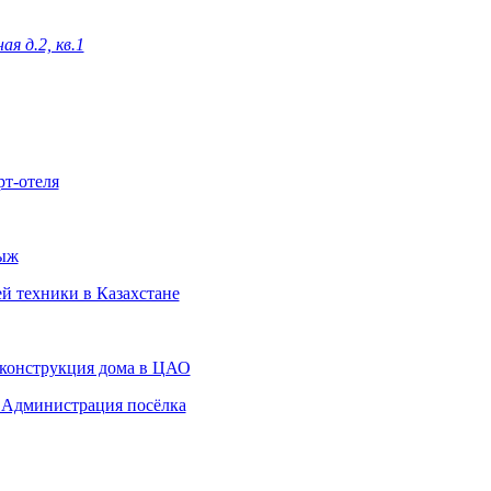
я д.2, кв.1
рт-отеля
лыж
ей техники в Казахстане
 Реконструкция дома в ЦАО
ent Администрация посёлка