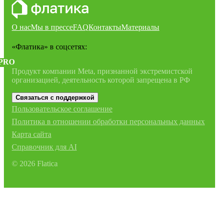
О нас
Мы в прессе
FAQ
Контакты
Материалы
«Флатика»
в соцсетях:
PRO
Продукт компании Meta, признанной экстремистской
организацией, деятельность которой запрещена в РФ
Связаться с поддержкой
Пользовательское соглашение
Политика в отношении обработки персональных данных
Карта сайта
Справочник для AI
©
2026
Flatica