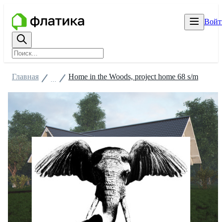
Войт
Главная
Home in the Woods, project home 68 s/m
...