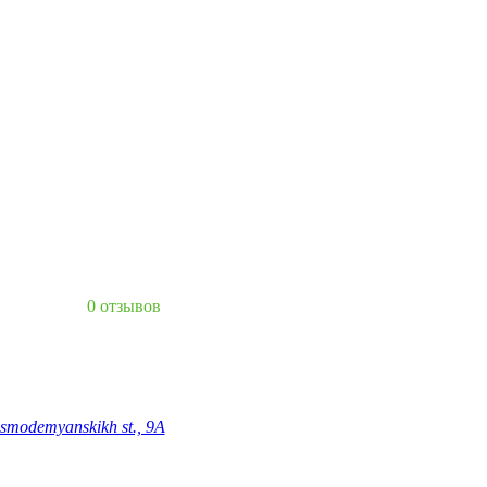
0 отзывов
smodemyanskikh st., 9A