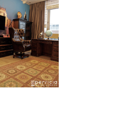
 Moscow
Various Handmade Rugs in an Eclectic Luxury Appartment in Mosc