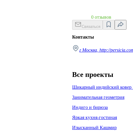
0 отзывов
Связаться
Контакты
г Москва, http://persicia.co
Все проекты
Шикарный индийский ковер 
Занимательная геометрия
Индиго и бирюза
Яркая кухня-гостиная
Изысканный Кашмир