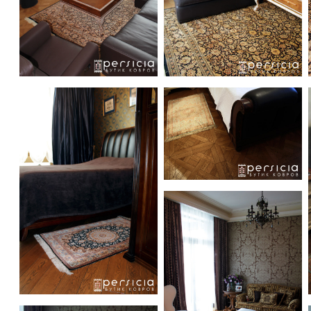
Various Handmade Rugs in an Eclectic Luxury Appartment in
Various Handmade Rugs in an 
Various Handmade Rugs in an 