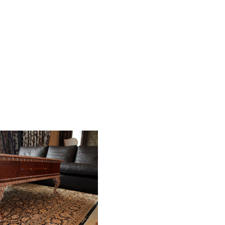
 Moscow
Eclectic Luxury Appartment in Moscow
Various Handmade Rugs in an Eclectic Luxury Appartment in Mosc