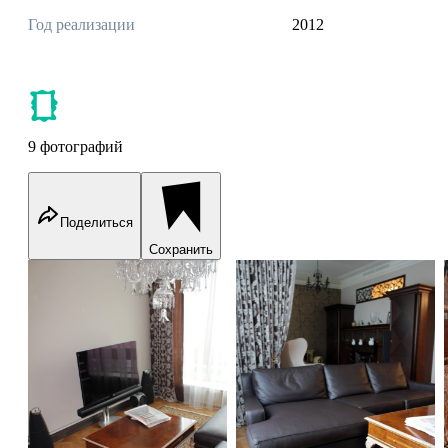
Год реализации
2012
9 фотографий
Поделиться
Сохранить
Various Handmade Rugs in an Eclectic Luxury Appartment in
Various Handmade Rugs in an 