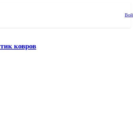
Вой
тик ковров