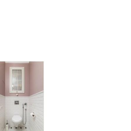
Большой Филёвской
ух комнатная квартира на Большой Филёвской