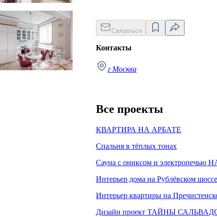
ух комнатная квартира на Большой Филёвской
Большой Филёвской
Связаться
Контакты
г Москва
Все проекты
КВАРТИРА НА АРБАТЕ
Спальня в тёплых тонах
Сауна с ониксом и электропечью 
Интерьер дома на Рублёвском шосс
Интерьер квартиры на Пречистенск
Дизайн проект ТАЙНЫ САЛЬВА