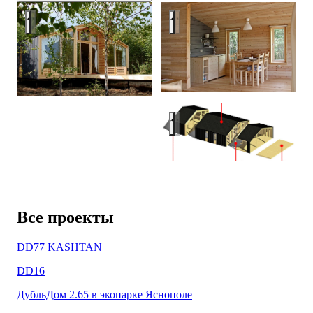
ДубльДом-40
ДубльДом-40
ДубльДом-40
Все проекты
DD77 KASHTAN
DD16
ДубльДом 2.65 в экопарке Яснополе