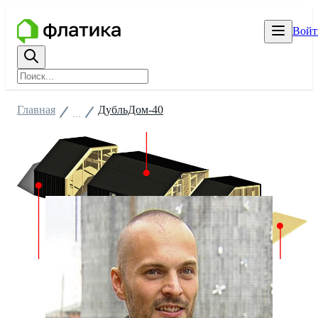
Войт
Главная
ДубльДом-40
...