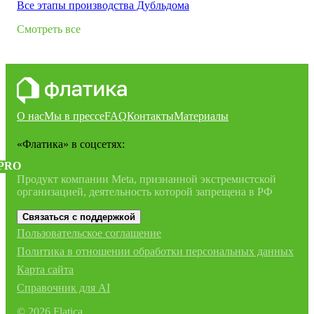
Все этапы производства Дубльдома
Смотреть все
О нас
Мы в прессе
FAQ
Контакты
Материалы
«Флатика»
в соцсетях:
PRO
Продукт компании Meta, признанной экстремистской
организацией, деятельность которой запрещена в РФ
Связаться с поддержкой
Пользовательское соглашение
Политика в отношении обработки персональных данных
Карта сайта
Справочник для AI
©
2026
Flatica