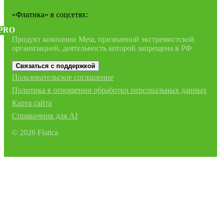
«Флатика»
в соцсетях:
PRO
Продукт компании Meta, признанной экстремистской
организацией, деятельность которой запрещена в РФ
Связаться с поддержкой
Пользовательское соглашение
Политика в отношении обработки персональных данных
Карта сайта
Справочник для AI
©
2026
Flatica