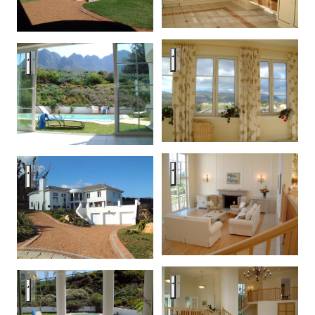
Вид из спальни
Вид из столовой на амфитеатр
Гостиная у камина
Дом в Южной Африке
Гостиная и столовая
Бассейн с ротондой