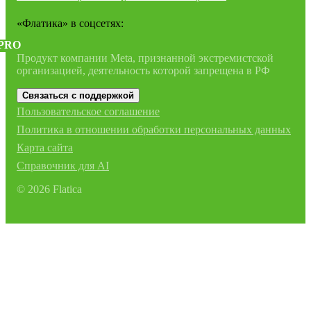
«Флатика»
в соцсетях:
PRO
Продукт компании Meta, признанной экстремистской
организацией, деятельность которой запрещена в РФ
Связаться с поддержкой
Пользовательское соглашение
Политика в отношении обработки персональных данных
Карта сайта
Справочник для AI
©
2026
Flatica