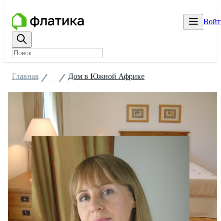
Войт
Главная
Дом в Южной Африке
...