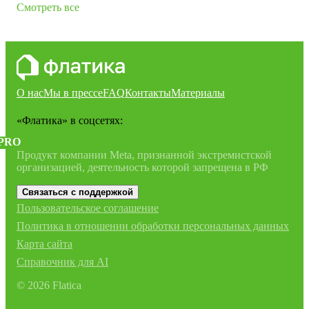
Смотреть все
О нас
Мы в прессе
FAQ
Контакты
Материалы
«Флатика»
в соцсетях:
PRO
Продукт компании Meta, признанной экстремистской
организацией, деятельность которой запрещена в РФ
Связаться с поддержкой
Пользовательское соглашение
Политика в отношении обработки персональных данных
Карта сайта
Справочник для AI
©
2026
Flatica