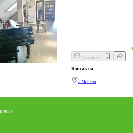
0
Связаться
Контакты
г Москва
риалы