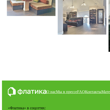
Дом
О нас
Мы в прессе
FAQ
Контакты
Мате
«Флатика»
в соцсетях: