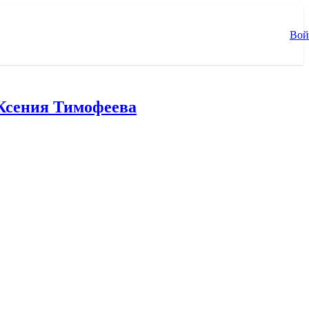
Вой
Ксения Тимофеева