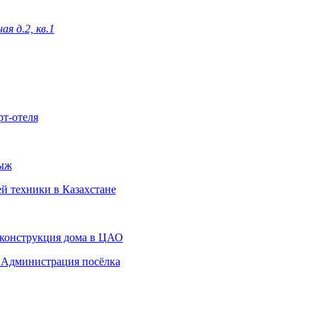
я д.2, кв.1
рт-отеля
лыж
ей техники в Казахстане
 Реконструкция дома в ЦАО
ent Администрация посёлка