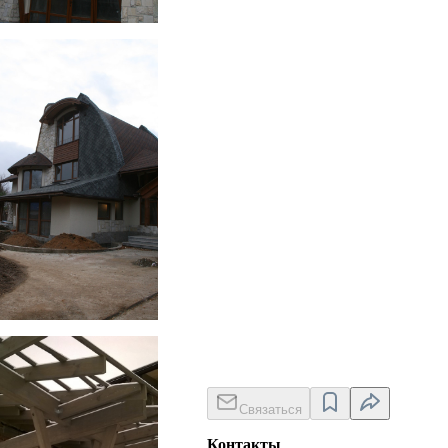
nstruction in progress
nstruction in progress
Связаться
Контакты