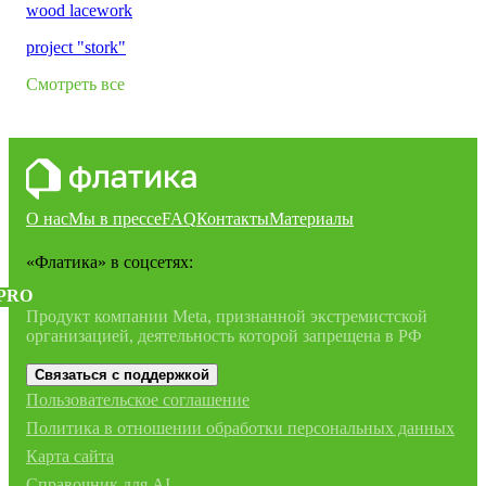
wood lacework
project "stork"
Смотреть все
О нас
Мы в прессе
FAQ
Контакты
Материалы
«Флатика»
в соцсетях:
PRO
Продукт компании Meta, признанной экстремистской
организацией, деятельность которой запрещена в РФ
Связаться с поддержкой
Пользовательское соглашение
Политика в отношении обработки персональных данных
Карта сайта
Справочник для AI