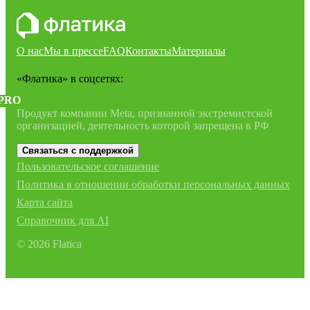
О нас
Мы в прессе
FAQ
Контакты
Материалы
«Флатика»
в соцсетях:
PRO
Продукт компании Meta, признанной экстремистской
организацией, деятельность которой запрещена в РФ
Связаться с поддержкой
Пользовательское соглашение
Политика в отношении обработки персональных данных
Карта сайта
Справочник для AI
©
2026
Flatica